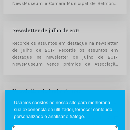
NewsMuseum e Câmara Municipal de Belmonte
reabrem a Casa da Torre O Centro de Estudos
Arqueológicos contou com...
Newsletter de julho de 2017
Recorde os assuntos em destaque na newsletter
de julho de 2017 Recorde os assuntos em
destaque na newsletter de julho de 2017
NewsMuseum vence prémios da Associação
Portuguesa de Museologia (APOM) O
NewsMuseum foi distinguido na edição dos
Prémios APOM...
Newsletter de junho de 2017
Usamos cookies no nosso site para melhorar a
Recorde os assuntos em destaque na newsletter
sua experiência de utilizador, fornecer conteúdo
de junho de 2017 Recorde os assuntos em
personalizado e analisar o tráfego.
destaque na newsletter de junho de 2017
Atividades do NewsMuseum Festas de