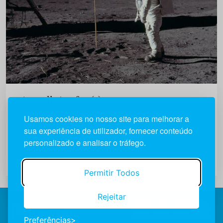
A small step for (a) man…
Usamos cookies no nosso site para melhorar a
Mais de 500 milhões de pessoas em todo o
sua experiência de utilizador, fornecer conteúdo
mundo assistem ao primeiro passo de Neil
personalizado e analisar o tráfego.
Armstrong – e da Humanidade – na Lua, a 20 de
julho de 1969. As palavras do astronauta norte-
americano imortalizam um dos primeiros
Permitir Todos
eventos mediáticos...
Rejeitar
Preferências