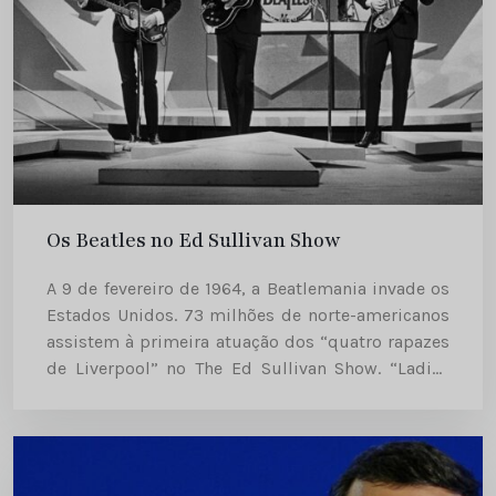
Os Beatles no Ed Sullivan Show
A 9 de fevereiro de 1964, a Beatlemania invade os
Estados Unidos. 73 milhões de norte-americanos
assistem à primeira atuação dos “quatro rapazes
de Liverpool” no The Ed Sullivan Show. “Ladies
and gentlemen… the Beatles!” [«Senhoras e
senhoras… os Beatles!»]....