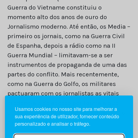
Guerra do Vietname constituiu o
momento alto dos anos de ouro do
Jornalismo moderno. Até então, os Media –
primeiro os jornais, como na Guerra Civil
de Espanha, depois a rádio como na II
Guerra Mundial – limitavam-se a ser
instrumentos de propaganda de uma das
partes do conflito. Mais recentemente,
como na Guerra do Golfo, os militares
pactuaram com os jornalistas as vitais
credenciais de acesso por forma a que
Usamos cookies no nosso site para melhorar a
estes passassem a integrar “embeded” os
sua experiência de utilizador, fornecer conteúdo
exércitos invasores.
personalizado e analisar o tráfego.