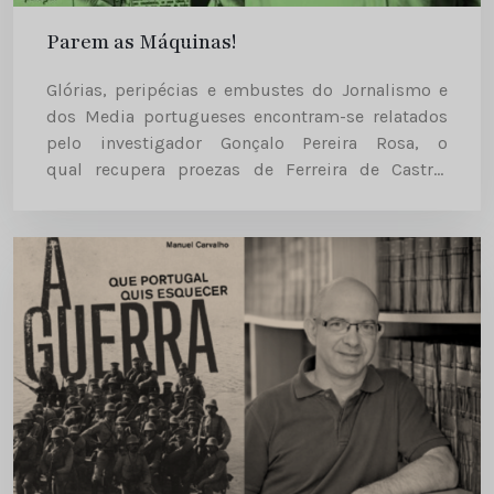
Parem as Máquinas!
Glórias, peripécias e embustes do Jornalismo e
dos Media portugueses encontram-se relatados
pelo investigador Gonçalo Pereira Rosa, o
qual recupera proezas de Ferreira de Castro,
Acúrcio Pereira, Reinaldo Ferreira, Urbano Tavares
Rodrigues, Eduardo Gageiro, Norberto Lopes
e muitos outros «Parem as Máquinas!», de
Gonçalo Pereira Rosa, passa...