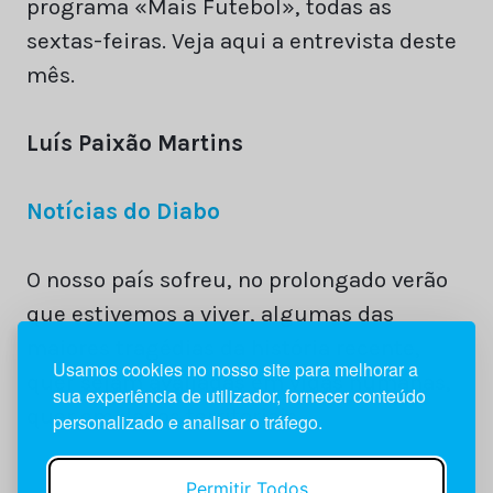
programa «Mais Futebol», todas as
sextas-feiras. Veja aqui a entrevista deste
mês.
Luís Paixão Martins
Notícias do Diabo
O nosso país sofreu, no prolongado verão
que estivemos a viver, algumas das
maiores tragédias da história recente,
Usamos cookies no nosso site para melhorar a
quer sejam avaliadas em vidas humanas,
sua experiência de utilizador, fornecer conteúdo
quer em danos territoriais.
personalizado e analisar o tráfego.
Permitir Todos