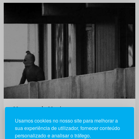
Massacre de Munique
Usamos cookies no nosso site para melhorar a
A 5 de setembro de 1972, o mundo acordou com
sua experiência de utilizador, fornecer conteúdo
imagens aterrorizadoras do grupo terrorista
personalizado e analisar o tráfego.
palestiniano Setembro Negro, que tinha invadido