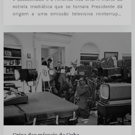
estrela mediática que se tornara Presidente dá
origem a uma emissão televisiva ininterrupta
de 71 horas. “In Dallas, Texas, three shots were
fired...
Crise dos mísseis de Cuba