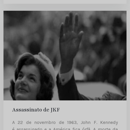
vozes mais expressivas dos Direitos...
Assassinato de JKF
A 22 de novembro de 1963, John F. Kennedy
é assassinado e a América fica órfã. A morte da