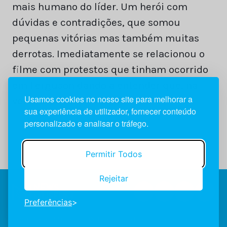
mais humano do líder. Um herói com
dúvidas e contradições, que somou
pequenas vitórias mas também muitas
derrotas. Imediatamente se relacionou o
filme com protestos que tinham ocorrido
em Ferguson dando a entender que, na
Usamos cookies no nosso site para melhorar a
verdade, o sonho não acabou.
sua experiência de utilizador, fornecer conteúdo
personalizado e analisar o tráfego.
Permitir Todos
Rejeitar
Preferências
2026 NewsMuseum © Todos os direitos reservados.