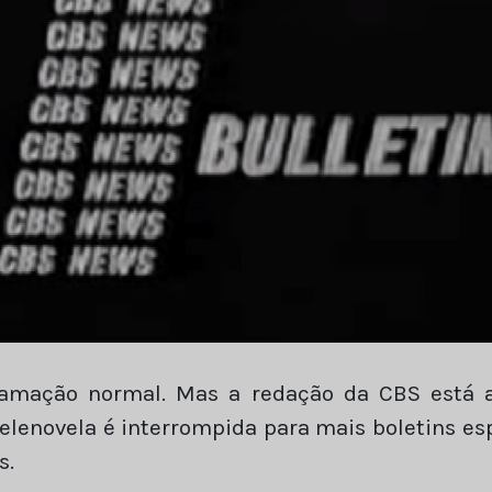
ramação normal. Mas a redação da CBS está a
elenovela é interrompida para mais boletins es
s.