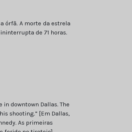
a órfã. A morte da estrela
ninterrupta de 71 horas.
de in downtown Dallas. The
his shooting.” [Em Dallas,
ennedy. As primeiras
ferido no tiroteio]