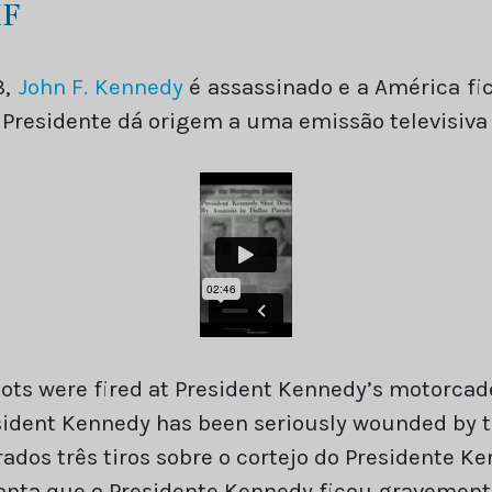
KF
3,
John F. Kennedy
é assassinado e a América fic
Presidente dá origem a uma emissão televisiva i
shots were fired at President Kennedy’s motorca
esident Kennedy has been seriously wounded by t
ados três tiros sobre o cortejo do Presidente K
nta que o Presidente Kennedy ficou gravemente 