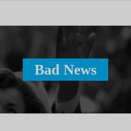
tal dedicado às notícias, aos media e à comunicação.
Bad News