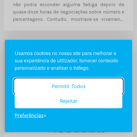
não podia esconder alguma fadiga depois de
quase doze horas de negociações sobre número e
percentagens. Contudo, mostrava-se vivamente
satisfeito com os resultados do Conselho de
Ministros da comunidade Europeia que, cerca...
Usamos cookies no nosso site para melhorar a
sua experiência de utilizador, fornecer conteúdo
personalizado e analisar o tráfego.
Permitir Todos
Rejeitar
Preferências