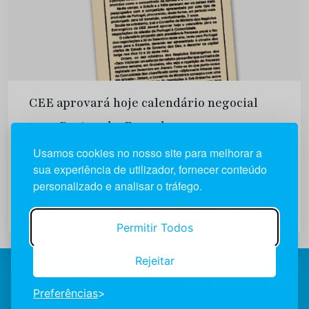
CEE aprovará hoje calendário negocial
para Portugal e Espanha
Usamos cookies no nosso site para melhorar a
O Mercado Comum deverá hoje informar Portugal
sua experiência de utilizador, fornecer conteúdo
que está preparado para proporcionar 50 milhões
personalizado e analisar o tráfego.
de ECU’s (Unidades de Conta Europeias) – cerca
de seis milhões de contos – para auxílio de pré-
adesão, durante uma reunião em Bruxelas com
Permitir Todos
uma delegação...
Rejeitar
Preferências