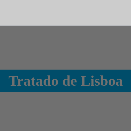
tal dedicado às notícias, aos media e à comunicação.
Tratado de Lisboa