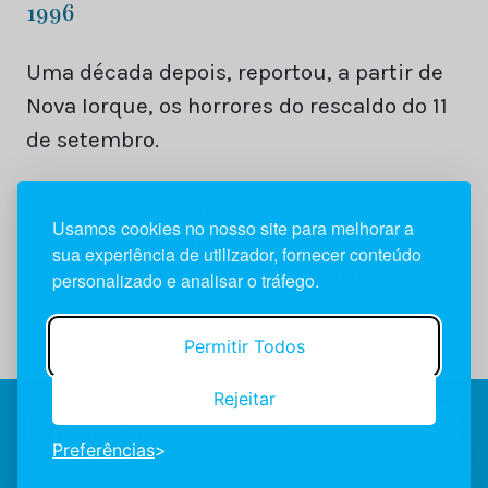
1996
Uma década depois, reportou, a partir de
Nova Iorque, os horrores do rescaldo do 11
de setembro.
O espaço aéreo americano estava
Usamos cookies no nosso site para melhorar a
encerrado, pelo que só no dia 17 chegou ao
sua experiência de utilizador, fornecer conteúdo
Diário de Notícias
o primeiro texto.
personalizado e analisar o tráfego.
Permitir Todos
Rejeitar
Preferências
2026 NewsMuseum © Todos os direitos reservados.