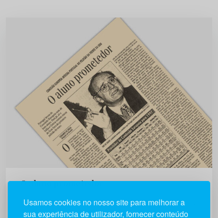
O aluno prometedor
Usamos cookies no nosso site para melhorar a
Portugal levou da Comissão Europeia nota de
sua experiência de utilizador, fornecer conteúdo
bom aluno. Para já, só a Itália e Grécia correm