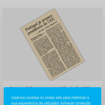
Portugal já prepara presidência da CEE
Usamos cookies no nosso site para melhorar a
A partir do próximo ano, vão começar a deslocar-
sua experiência de utilizador, fornecer conteúdo
se a Londres diversos altos funcionários