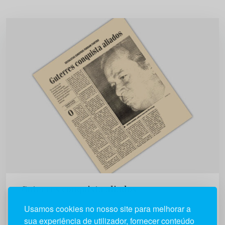
Guterres conquista aliados
Usamos cookies no nosso site para melhorar a
Os socialistas da Europa fundam amanhã um
sua experiência de utilizador, fornecer conteúdo
partido sem fronteiras. António Gueterres vai