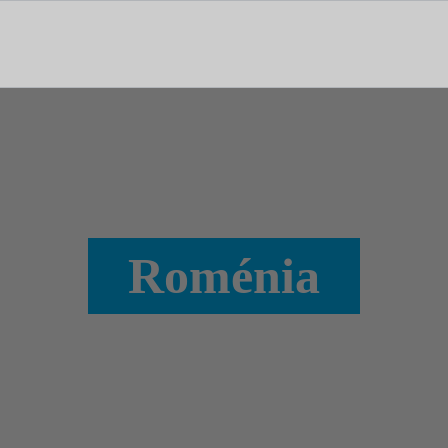
tal dedicado às notícias, aos media e à comunicação.
Roménia