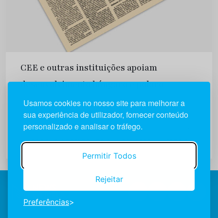
CEE e outras instituições apoiam
desenvolvimento húngaro e polaco
Usamos cookies no nosso site para melhorar a
Os ministros dos Negócios Estrangeiros da CEE
sua experiência de utilizador, fornecer conteúdo
deverão analisar amanhã, em Conselho, no
personalizado e analisar o tráfego.
Luxemburgo, o plano de assistência à Polónia e à
Hungria elaborado pela Comissão Europeia e
amplamente apoiado pelos principais países
Permitir Todos
ocidentais. Diário de Notícias | 1989-10-02
Rejeitar
Preferências