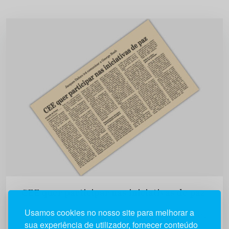
CEE quer participar nas iniciativas de paz
Usamos cookies no nosso site para melhorar a
A Comunidade Europeia vai afirmar junto do
sua experiência de utilizador, fornecer conteúdo
Presidente norte-americano, george Bush, a sua