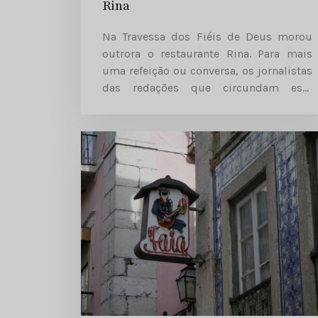
Rina
Na Travessa dos Fiéis de Deus morou
outrora o restaurante Rina. Para mais
uma refeição ou conversa, os jornalistas
das redações que circundam este
espaço marcam aqui presença quase
diária. Urbano Carrasco, Artur Agostinho
e Fialho Gouveia são alguns dos
habituais clientes deste...