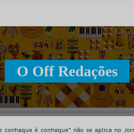
tal dedicado às notícias, aos media e à comunicação.
O Off Redações
 e conhaque é conhaque” não se aplica no Jorn