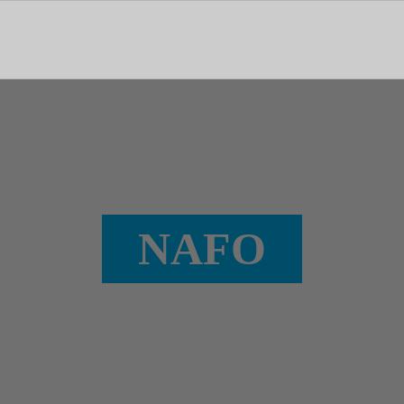
tal dedicado às notícias, aos media e à comunicação.
NAFO