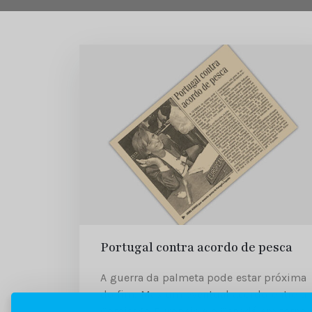
Portugal contra acordo de pesca
A guerra da palmeta pode estar próxima
do fim. Mas um eventual acordo entre a
Comissão Europeia e o Canadá em torno