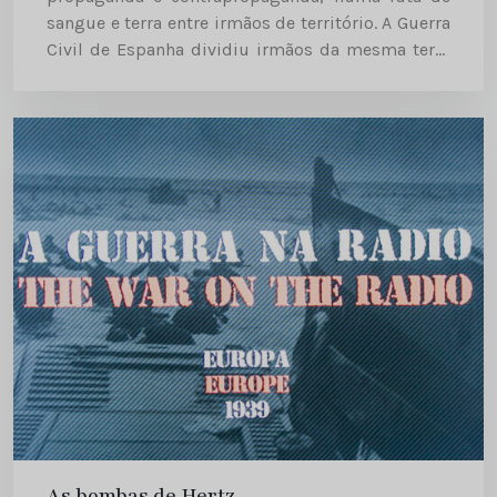
sangue e terra entre irmãos de território. A Guerra
Civil de Espanha dividiu irmãos da mesma terra
em várias fações. A Imprensa contava, de acordo
com a sua...
As bombas de Hertz