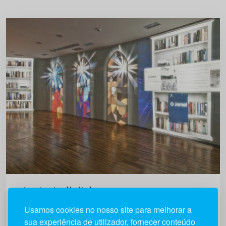
A estante digital
Usamos cookies no nosso site para melhorar a
Extratos de livros e artigos que nos ajudam a
sua experiência de utilizador, fornecer conteúdo
compreender melhor os Media, a Comunicação e