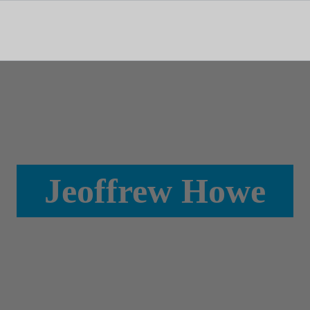
tal dedicado às notícias, aos media e à comunicação.
Jeoffrew Howe