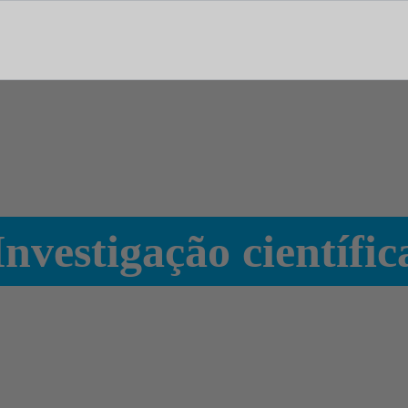
tal dedicado às notícias, aos media e à comunicação.
Investigação científic