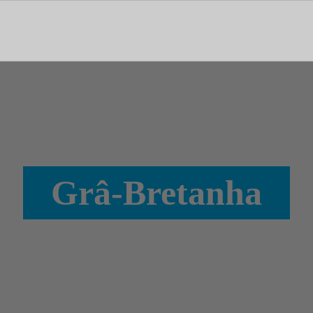
tal dedicado às notícias, aos media e à comunicação.
Grâ-Bretanha