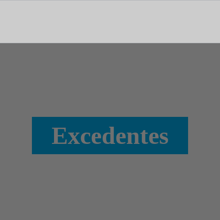
tal dedicado às notícias, aos media e à comunicação.
Excedentes