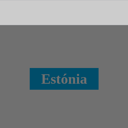
tal dedicado às notícias, aos media e à comunicação.
Estónia