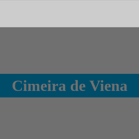
tal dedicado às notícias, aos media e à comunicação.
Cimeira de Viena