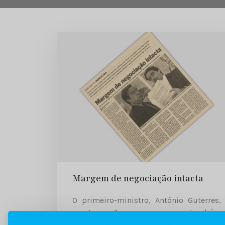
Margem de negociação intacta
O primeiro-ministro, António Guterres,
mostrou “esperança mas também
prudência” quanto aos resultados das