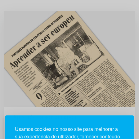
Aprender a ser europeu
Usamos cookies no nosso site para melhorar a
O parque de diversões Walibi, na Bélgica,
sua experiência de utilizador, fornecer conteúdo
convidou diversos jovens europeus para trabalhar