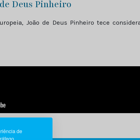
 de Deus Pinheiro
ropeia, João de Deus Pinheiro tece consider
riência de
tráfego.