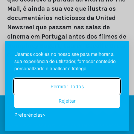
Mall, é ainda a sua voz que ilustra os
documentários noticiosos da United
Newsreel que passam nas salas de
cinema em Portugal antes dos filmes de
Humphrey Bogart, Lauren Bacall e Greta
Usamos cookies no nosso site para melhorar a
Garbo​
sua experiência de utilizador, fornecer conteúdo
personalizado e analisar o tráfego.
Permitir Todos
Rejeitar
Preferências
2026 NewsMuseum © Todos os direitos reservados.