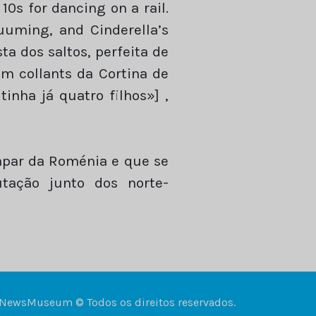
10s for dancing on a rail.
uuming, and Cinderella’s
ta dos saltos, perfeita de
em collants da Cortina de
inha já quatro filhos»] ,
capar da Roménia e que se
tação junto dos norte-
NewsMuseum © Todos os direitos reservados.