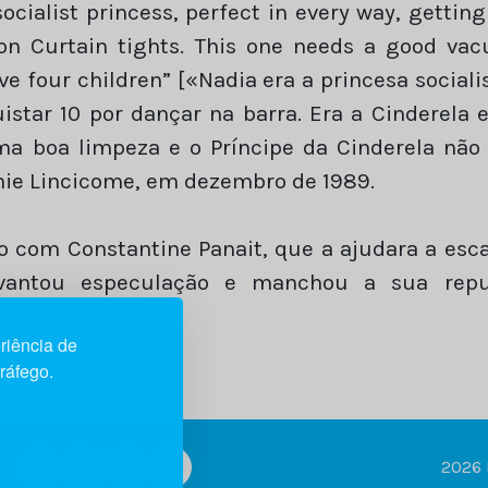
ocialist princess, perfect in every way, getting 
ron Curtain tights. This one needs a good vac
ve four children” [«Nadia era a princesa socialis
istar 10 por dançar na barra. Era a Cinderela 
ma boa limpeza e o Príncipe da Cinderela não t
rnie Lincicome, em dezembro de 1989.
o com Constantine Panait, que a ajudara a es
evantou especulação e manchou a sua repu
riência de
tráfego.
2026 