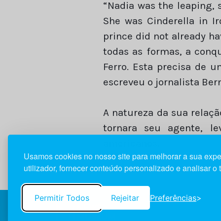
“Nadia was the leaping, s
She was Cinderella in I
prince did not already ha
todas as formas, a conqu
Ferro. Esta precisa de u
escreveu o jornalista Be
A natureza da sua relaçã
tornara seu agente, l
americanos.
Usamos cookies no nosso site para melhorar a sua expe
utilizador, fornecer conteúdo personalizado e analisar o 
Permitir Todos
Rejeitar
Preferências