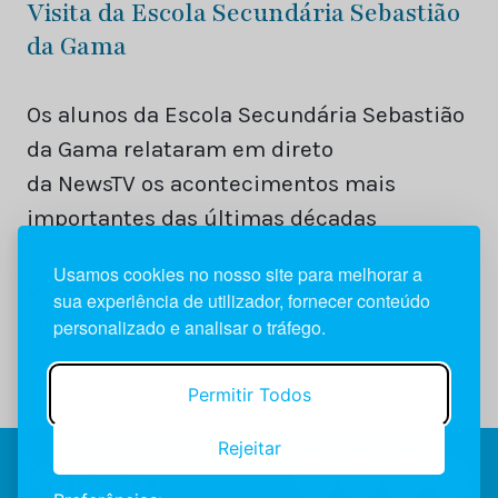
Visita da Escola Secundária Sebastião
da Gama
Os alunos da Escola Secundária Sebastião
da Gama relataram em direto
da NewsTV os acontecimentos mais
importantes das últimas décadas
Usamos cookies no nosso site para melhorar a
Destaque bem diferente dava o
Diário de
sua experiência de utilizador, fornecer conteúdo
Lisboa
.
personalizado e analisar o tráfego.
Permitir Todos
Rejeitar