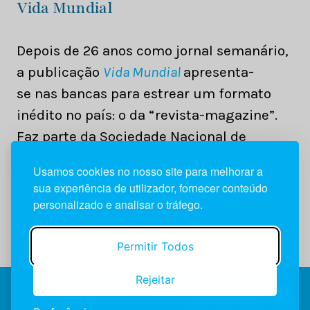
Vida Mundial
Depois de 26 anos como jornal semanário,
a publicação
Vida Mundial
apresenta-
se nas bancas para estrear um formato
inédito no país: o da “revista-magazine”.
Faz parte da Sociedade Nacional de
Tipografia, proprietária do jornal
O Século
e
Usamos cookies no nosso site para melhorar a
de outras publicações. A redação situa-se
sua experiência de utilizador, fornecer conteúdo
na Rua do Século.
personalizado e analisar o tráfego.
Permitir Todos
Rejeitar