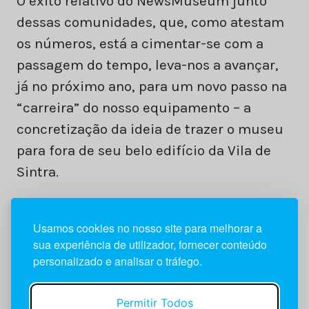
O êxito relativo do NewsMuseum junto
dessas comunidades, que, como atestam
os números, está a cimentar-se com a
passagem do tempo, leva-nos a avançar,
já no próximo ano, para um novo passo na
“carreira” do nosso equipamento – a
concretização da ideia de trazer o museu
para fora de seu belo edifício da Vila de
Sintra.
Em breve teremos notícias sobre um
Usamos cookies no nosso site para melhorar a
reforço da animação virtual dos nossos
sua experiência de utilizador, fornecer conteúdo
conteúdos.
personalizado e analisar o tráfego.
Permitir Todos