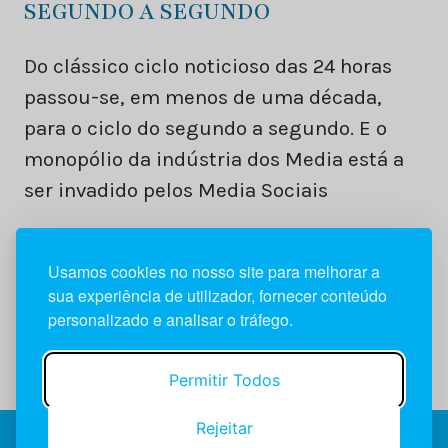
SEGUNDO A SEGUNDO
Do clássico ciclo noticioso das 24 horas
passou-se, em menos de uma década,
para o ciclo do segundo a segundo. E o
monopólio da indústria dos Media está a
ser invadido pelos Media Sociais
É o espelho do novo ciclo noticioso: segundo a
Usamos cookies no nosso site para melhorar a
segundo tudo muda nos Media. Visualiza-se o
sua experiência de utilizador, fornecer conteúdo
pulsar dos Media Sociais
personalizado e analisar o tráfego.
Permitir Todos
Rejeitar