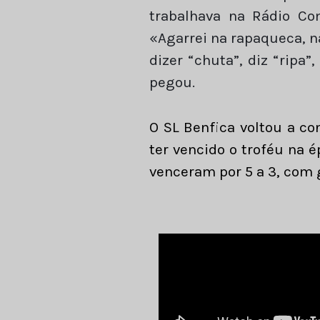
trabalhava na Rádio C
«Agarrei na rapaqueca, n
dizer “chuta”, diz “ripa
pegou.
O SL Benfica voltou a c
ter vencido o troféu na é
venceram por 5 a 3, com 