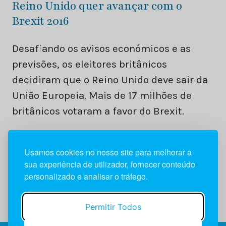
Reino Unido quer avançar com o
Brexit 2016
Desafiando os avisos económicos e as
previsões, os eleitores britânicos
decidiram que o Reino Unido deve sair da
União Europeia. Mais de 17 milhões de
britânicos votaram a favor do Brexit.
Desafiando os avisos económicos e as
Usamos cookies no nosso site para melhorar a
previsões, os eleitores britânicos decidiram
sua experiência de utilizador, fornecer conteúdo
que o Reino Unido deve sair da União Europeia.
personalizado e analisar o tráfego.
Permitir Todos