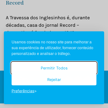
Record
A Travessa dos Inglesinhos é, durante
décadas, casa do jornal Record –
desportivo é fundado, em 1949, por
Fernando Ferreira, José Monteiro Poças e
Usamos cookies no nosso site para melhorar a
Manuel Dias
sua experiência de utilizador, fornecer conteúdo
personalizado e analisar o tráfego.
Permitir Todos
Rejeitar
Preferências
2026 NewsMuseum © Todos os direitos reservados.