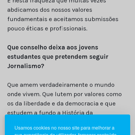
É nesta fraqueza que muitas vezes
abdicamos dos nossos valores
fundamentais e aceitamos submissões
pouco éticas e profissionais.
Que conselho deixa aos jovens
estudantes que pretendem seguir
Jornalismo?
Que amem verdadeiramente o mundo
onde vivem. Que lutem por valores como
os da liberdade e da democracia e que
estudem a fundo a História da
Humanidade e procurem cultivar uma
Usamos cookies no nosso site para melhorar a
cultura geral abrangente que lhes
sua experiência de utilizador, fornecer conteúdo