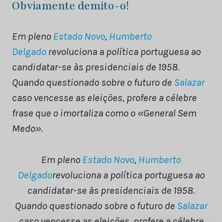
Obviamente demito-o!
Em pleno
Estado Novo
,
H
umberto
Delgado
revoluciona a política portuguesa ao
candidatar-se às presidenciais de 1958.
Quando questionado sobre o futuro de
Salazar
caso vencesse as eleições, profere a célebre
frase que o imortaliza como o «General Sem
Medo».
Em pleno
Estado Novo
,
H
umberto
Delgado
revoluciona a política portuguesa ao
candidatar-se às presidenciais de 1958.
Quando questionado sobre o futuro de
Salazar
caso vencesse as eleições, profere a célebre