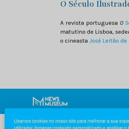
O Século Ilustrad
A revista portuguesa
O
S
matutino de Lisboa, sedead
o cineasta
José Leitão de
Usamos cookies no nosso site para melhorar a sua expe
utilizador, fornecer conteúdo personalizado e analisar o 