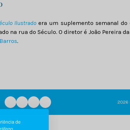
o
éculo Ilustrado
era um suplemento semanal do
o na rua do Século. O diretor é João Pereira da 
 Barros
.
2026 
riência de
tráfego.