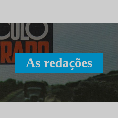
tal dedicado às notícias, aos media e à comunicação.
As redações