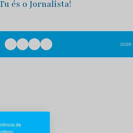
 és o Jornalista!
2026 
riência de
tráfego.