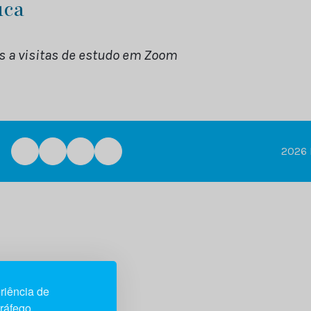
uca
 a visitas de estudo em Zoom
2026 
riência de
tráfego.