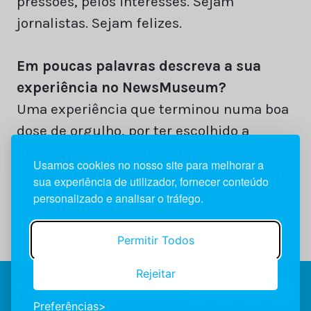
pressões, pelos interesses. Sejam
jornalistas. Sejam felizes.
Em poucas palavras descreva a sua
experiência no NewsMuseum?
Uma experiência que terminou numa boa
dose de orgulho, por ter escolhido a
profissão que escolhi e que o
Usamos cookies no nosso site para melhorar a
Newsmuseum tão bem eternizou e elogia.
sua experiência de utilizador, fornecer conteúdo
Muito obrigado.
personalizado e analisar o tráfego.
Permitir Todos
Rejeitar
Preferências