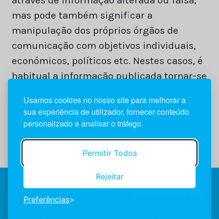
mas pode também significar a
manipulação dos próprios órgãos de
comunicação com objetivos individuais,
económicos, políticos etc. Nestes casos, é
habitual a informação publicada tornar-se
‘viral’ muito rapidamente, pelo que pode
Usamos cookies no nosso site para melhorar a
ser partilhada pelos Media sem primeiro
sua experiência de utilizador, fornecer conteúdo
se avaliar a sua autenticidade.
personalizado e analisar o tráfego.
Permitir Todos
Rejeitar
Preferências
2026 NewsMuseum © Todos os direitos reservados.