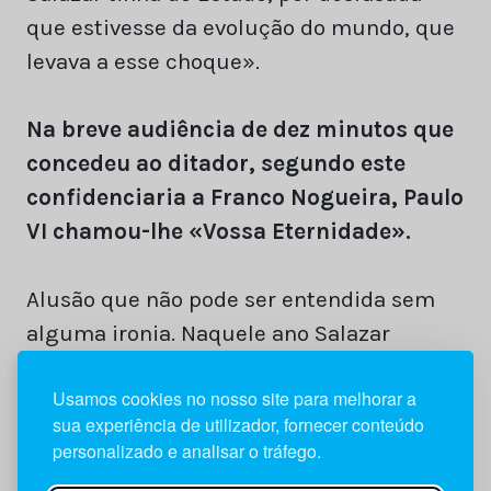
que estivesse da evolução do mundo, que
levava a esse choque».
Na breve audiência de dez minutos que
concedeu ao ditador, segundo este
confidenciaria a Franco Nogueira, Paulo
VI chamou-lhe «Vossa Eternidade».
Alusão que não pode ser entendida sem
alguma ironia. Naquele ano Salazar
completava 39 anos ininterruptos no
Usamos cookies no nosso site para melhorar a
Governo…
sua experiência de utilizador, fornecer conteúdo
personalizado e analisar o tráfego.