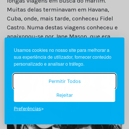
longas viagens em busca do marlim.
Muitas delas terminavam em Havana,
Cuba, onde, mais tarde, conheceu Fidel
Castro. Numa destas viagens conheceu e
apaixonou-se por Jane Mason, que era
casada. Inevitavelmente, tornaram-se
Usamos cookies no nosso site para melhorar a
amantes.
sua experiência de utilizador, fornecer conteúdo
personalizado e analisar o tráfego.
Permitir Todos
Rejeitar
Preferências