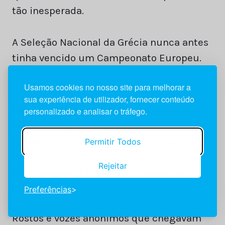
tão inesperada.
A Seleção Nacional da Grécia nunca antes
tinha vencido um Campeonato Europeu.
Usamos cookies no nosso site para melhorar a
sua experiência de utilizador, fornecer conteúdo
Lado a lado com os jogadores que tinham
personalizado e analisar o tráfego.
disputado a partida, surgiam outros
protagonistas; os portugueses que, em
Permitir Todos
todo o mundo, tinham acreditado e
Rejeitar
sofrido até ao fim com a Seleção das
Quinas.
Preferências
Rostos e vozes anónimos que chegavam