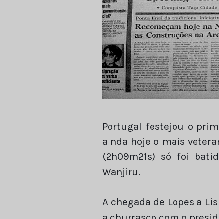
Portugal festejou o prim
ainda hoje o mais vetera
(2h09m21s) só foi bat
Wanjiru.
A chegada de Lopes a Lis
a churrasco com o presi