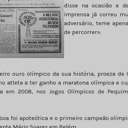
disse na ocasião e d
imprensa já correu m
adversário, teme apen
de percorrer».
eiro ouro olímpico da sua história, proeza de 
no atleta a ter ganho a maratona olímpica e 
ida em 2008, nos Jogos Olímpicos de Pequim
boa foi apoteótica e o primeiro campeão olímpi
dente Mário Soares em Belém.