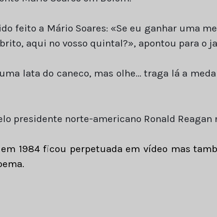
ido feito a Mário Soares: «Se eu ganhar uma med
rito, aqui no vosso quintal?», apontou para o j
uma lata do caneco, mas olhe… traga lá a meda
pelo presidente norte-americano Ronald Reagan 
es em 1984 ficou perpetuada em vídeo mas tamb
oema.